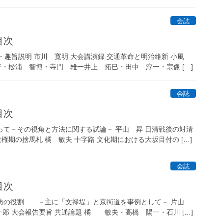
会誌
目次
告・趣旨説明 市川 寛明 大会講演録 交通革命と明治維新 小風
行・松浦 智博・寺門 雄一井上 拓巳・田中 淳一・宗像 […]
会誌
目次
ぐって－その視角と方法に関する試論－ 平山 昇 日清戦後の対清
権期の捨馬札 橘 敏夫 十字路 文化期における大坂目付の […]
会誌
目次
る堤防の役割 －主に「文禄堤」と京街道を事例として－ 片山
一郎 大会報告要旨 共通論題 橘 敏夫・高橋 陽一・石川 […]