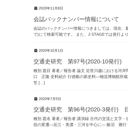
2020年11月8日
会誌バックナンバー情報について
会誌のバックナンバー情報につきましては、現在、新サ
で)にて検索可能です。 また、J-STAGEでは発行
2020年10月1日
交通史研究 第97号(2020-10発行)
種別 題目 著者／報告者 論文 近世川越における
口 正隆 史料紹介 行徳船の新史料―物流博物館所
笠 […]
2020年7月5日
交通史研究 第96号(2020-3発行) 
種別 題名 著者／報告者 講演録 古代の交流と文字
役の変遷―近江・美濃・三河を中心に― 飯沼 雅行 