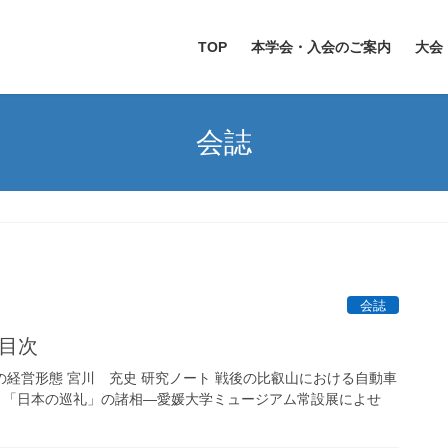
TOP
本学会・入会のご案内
大会
会誌
会誌
 目次
家の経営形態 宮川 充史 研究ノート 戦後の比叡山における自動車
路 「日本の巡礼」の諸相―愛媛大学ミュージアム常設展によせ