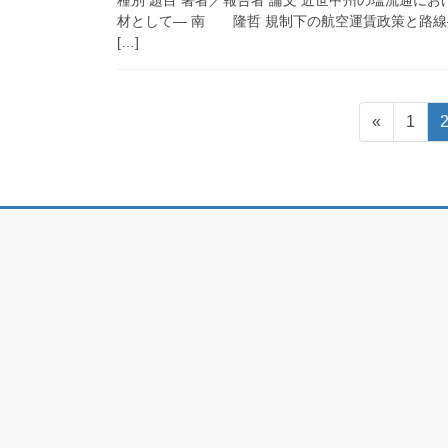
種別 題目 著者／報告者 論文 近世甲州の塩流通
材として― 南 隆哲 規制下の航空運賃政策と路線
[…]
投
固
«
1
稿
定
ペ
の
ー
ペ
ジ
ー
ジ
送
り