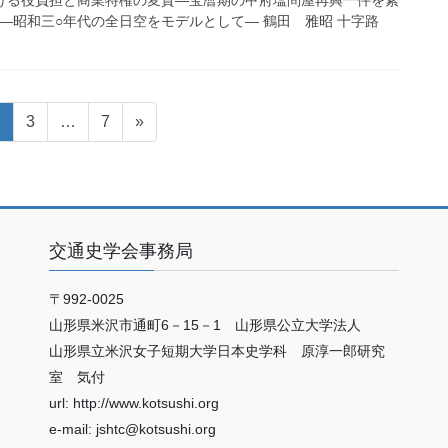
における役負担と商業特権の変質―宝暦期の甲府塩問屋再興一件を素
―昭和三○年代の全日空をモデルとして― 鶴田 雅昭 十字路
固
固
固
2
3
…
7
»
定
定
定
ペ
ペ
ペ
ー
ー
ー
ジ
ジ
ジ
交通史学会事務局
〒992-0025
山形県米沢市通町6－15－1 山形県公立大学法人
山形県立米沢女子短期大学日本史学科 原淳一郎研究
室 気付
url: http://www.kotsushi.org
e-mail: jshtc@kotsushi.org