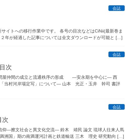
会誌
イトへの移行作業中です。 各号の目次などはCiNii(最新巻ま
より２年が経過した記事については全文ダウンロードが可能と […]
会誌
 目次
河岸問屋仲間の成立と流通秩序の形成 ―安永期を中心に― 西
蔵「当村河岸場定写」について― 山本 光正・玉井 幹司 書評
会誌
目次
・信仰―擦文社会と異文化交流― 鈴木 靖民 論文 琉球人往来人馬
満洲国」期の南満運河計画と鉄道輸送 三木 理史 研究動向 […]