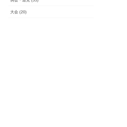
例会・巡見 (33)
大会 (20)