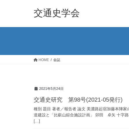
コ
ナ
ン
ビ
交通史学会
テ
ゲ
ン
ー
ツ
シ
へ
ョ
ス
ン
キ
に
ッ
移
HOME
会誌
プ
動
2021年5月24日
交通史研究 第98号(2021-05発行)
種別 題目 著者／報告者 論文 美濃路起宿加藤本陣
道建設と「比叡山綜合施設計画」 卯田 卓矢 十字
[…]