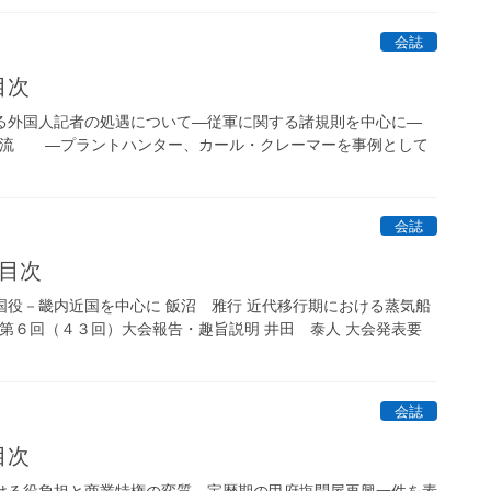
会誌
目次
おける外国人記者の処遇について―従軍に関する諸規則を中心に―
化交流 ―プラントハンター、カール・クレーマーを事例として
会誌
 目次
聘国役－畿内近国を中心に 飯沼 雅行 近代移行期における蒸気船
会第６回（４３回）大会報告・趣旨説明 井田 泰人 大会発表要
会誌
目次